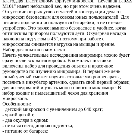
Благодаря пластиковому корпусу микроскоп "Levenhuk LabZZ
M101" имеет небольшой вес, но при этом очень надежен.
Отсутствие острых углов и частей в конструкции делают
микроскоп безопасным для совсем юных пользователей. Для
питания подсветки используются батарейки, а не сетевое
устройство. Это также намного безопаснее и удобнее, когда
оптическим прибором пользуются дети. Окулярная насадка
наклонена под углом в 45°, поэтому при работе с
микроскопом снижается нагрузка на мышцы и зрение.
Набор для опытов в комплекте.
Начать увлекательные исследования микромира можно будет
сразу после вскрытия коробки. В комплект поставки
включены набор для проведения опытов и красочное
руководство по изучению микромира. В первый же день
юный ученый сможет изучить готовые микропрепараты,
поселить в инкубатор артемию, сделать свой первый образец
для исследований и узнать много нового о микромире. В
набор входит и пылезащитный чехол для хранения
микроскопа.
Особенности:
- детский микроскоп с увеличением до 640 крат;
- яркий дизайн;
- два окуляра в одном;
- нижняя светодиодная подсветка;
- питание от батареек;