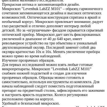
фантазией маленького исследователя.
Прекрасная оптика и запоминающийся дизайн.
Микроскоп "Levenhuk LabZZ M101" – образец гармоничного
сочетания запоминающегося дизайна и высоких оптических
возможностей. Оптическая конструкция спрятана в яркий и
необычный корпус. Микроскоп привлекает внимание, радует
глаз расцветкой и отлично дополняет интерьер любой
детской. Но за «игрушечным» фасадом скрывается серьезный
оптический прибор. Микроскоп дает шесть фиксированных
увеличений в диапазоне от 40 до 640 крат, имеет
револьверное устройство на три объектива и уникальный
двухпозиционный окуляр. Последний заменит собой два
окуляра кратностью 10х и 16х. Менять увеличение прибора
можно прямо во время наблюдений.
Изучение прозрачных образцов.
Для первых исследований можно взять любые готовые
микропрепараты. Микроскоп "Levenhuk LabZZ M101"
снабжен нижней подсветкой и создан для изучения
прозрачных образцов. Образцы можно готовить и
самостоятельно, используя инструменты из комплекта. Для
начала наблюдений следует поместить подготовленный
препарат на предметный столик, зафиксировать его зажимами
и настроить яркость подсветки. Колесо регулировки
расположено прямо на корпусе.
Удобный и безопасный микроскоп.