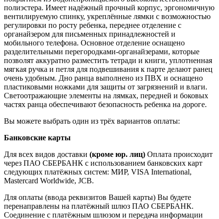
полиэстера. Имеет надёжный прочный корпус, эргономичную
вентилируемую спинку, укреплённые лямки с возможностью
регулировки по росту ребенка, переднее отделение с
органайзером для письменных принадлежностей и
мобильного телефона. Основное отделение оснащено
разделительными перегородками-органайзерами, которые
позволят аккуратно разместить тетради и книги, уплотненная
мягкая ручка и петля для подвешивания к парте делают ранец
очень удобным. Дно ранца выполнено из ПВХ и оснащено
пластиковыми ножками для защиты от загрязнений и влаги.
Светоотражающие элементы на лямках, передней и боковых
частях ранца обеспечивают безопасность ребенка на дороге.
Вы можете выбрать один из трёх вариантов оплаты:
Банковские карты
Для всех видов доставки
(кроме юр. лиц)
Оплата происходит
через ПАО СБЕРБАНК с использованием банковских карт
следующих платёжных систем: МИР, VISA International,
Mastercard Worldwide, JCB.
Для оплаты (ввода реквизитов Вашей карты) Вы будете
перенаправлены на платёжный шлюз ПАО СБЕРБАНК.
Соединение с платёжным шлюзом и передача информации