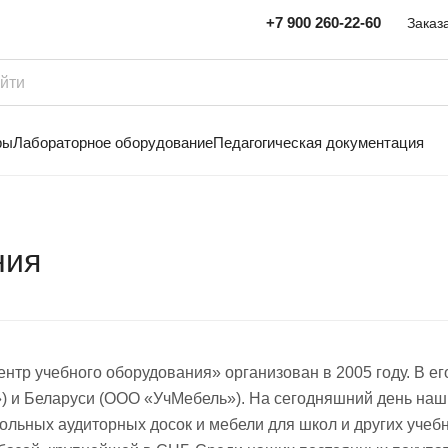
+7 900 260-22-60
Заказ
ры
Лабораторное оборудование
Педагогическая документация
ния
нтр учебного оборудования» организован в 2005 году. В е
) и Беларуси (ООО «УчМебель»). На сегодняшний день наш 
ольных аудиторных досок и мебели для школ и других уче