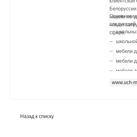
клиентской
Белоруссии,
Основное на
нашим холд
следующей 
наших сотр
школьных
сфере.
школьной
мебели д
мебели д
мебели д
www.uch-m
Назад к списку