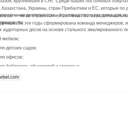
 базой, крупнейшей в СНГ. Среди наших постоянных покупа
 Казахстана, Украины, стран Прибалтики и ЕС, которые по
правление деятельности – производство и продажа для по
ингом — четко отработанной системе поставок, оптималь
продукции:
удников. За эти годы сформирована команда менеджеров, 
 аудиторных досок на основе стального эмалированного ли
 мебели;
ля детских садов;
ля офисов;
ля библиотек, общежитий и столовых.
ebel.com