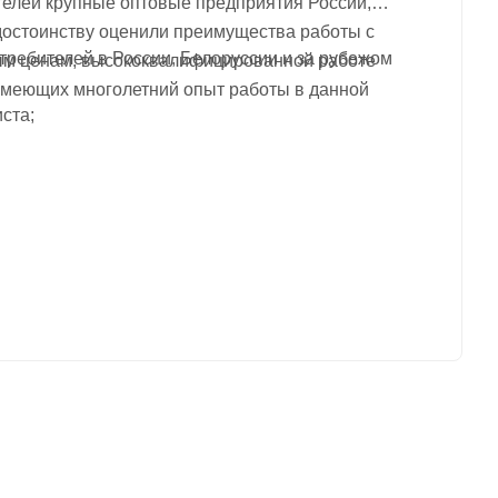
телей крупные оптовые предприятия России,
 достоинству оценили преимущества работы с
требителей в России, Белоруссии и за рубежом
ным ценам, высококвалифицированной работе
имеющих многолетний опыт работы в данной
ста;